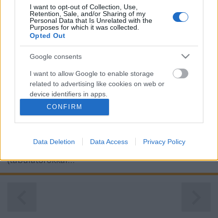
I want to opt-out of Collection, Use,
Retention, Sale, and/or Sharing of my
Personal Data that Is Unrelated with the
Purposes for which it was collected.
Opted Out
Légszennyezettség 8. Százalék
Google consents
Excelkezdő
•
2025. január 14.
0
I want to allow Google to enable storage
related to advertising like cookies on web or
Légszennyezettség 8. Százalék Az Országos
device identifiers in apps.
Légszennyezettségi Mérőhálózat az egész ország
CONFIRM
I want to allow my user data to be sent to
területén automata mérőállomásokkal folyamatos
Google for online advertising purposes.
levegőminőségi méréséket végez. Rendelkezésre áll a
miskolci Búza téri mérőállomás 2009. januári
Data Deletion
Data Access
Privacy Policy
I want to allow Google to send me
mérése napi bontásban a buzater.txt fájlban
personalized advertising.
(tabulátorokkal…
I want to allow Google to enable storage
related to analytics like cookies on web or
device identifiers in apps.
I want to allow Google to enable storage