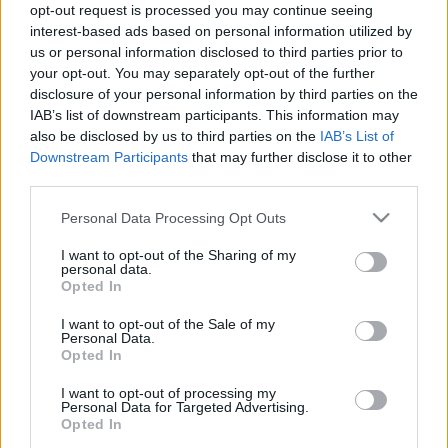
opt-out request is processed you may continue seeing
Excelkezdő
•
2025. október 29.
0
interest-based ads based on personal information utilized by
us or personal information disclosed to third parties prior to
Gyümölcsök 7. SZUM, Százalék A gyumolcs.txt fájl
your opt-out. You may separately opt-out of the further
tartalmazza a Magyarország 2003. évi fontosabb
disclosure of your personal information by third parties on the
gyümölcsfajták termésmennyiségét megyénként.
IAB’s list of downstream participants. This information may
7. A beszúrt oszlopban – függvény segítségével
also be disclosed by us to third parties on the
IAB’s List of
Downstream Participants
that may further disclose it to other
kiszámítva – jelenítse meg, hogy az országban
third parties.
termett gyümölcsmennyiség hány százalékát
termelik az egyes…
Please note that this website/app uses one or more Google
Personal Data Processing Opt Outs
services and may gather and store information including but
not limited to your visit or usage behaviour. You may click to
I want to opt-out of the Sharing of my
personal data.
grant or deny consent to Google and its third-party tags to
Opted In
use your data for below specified purposes in below Google
consent section.
I want to opt-out of the Sale of my
Personal Data.
Opted In
I want to opt-out of processing my
Personal Data for Targeted Advertising.
Opted In