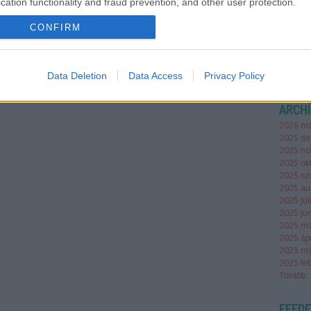
cation functionality and fraud prevention, and other user protection.
csúcsfo
eszközö
CONFIRM
cityloc
Data Deletion
Data Access
Privacy Policy
ARCH
2026 má
2025 de
2025 no
2025 ok
2025 sz
2025 au
2025 júl
2025 jú
2025 má
2025 ápr
2025 má
2025 feb
Tovább
..
FEED