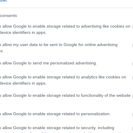
SORSZ
SUMPR
Százalé
consents
SZÓR.S
o allow Google to enable storage related to advertising like cookies on
Szöveg
(
48
)
SZ
evice identifiers in apps.
SZŰRŐ
(
1
)
távo
o allow my user data to be sent to Google for online advertising
fogyasz
s.
ÜRES
(
Üzeman
to allow Google to send me personalized advertising.
Változá
(
10
)
Veg
Vetélke
o allow Google to enable storage related to analytics like cookies on
(
1
)
Címk
evice identifiers in apps.
BLOG
o allow Google to enable storage related to functionality of the website
Így ne l
kerékpá
Címkék: 
o allow Google to enable storage related to personalization.
u-lakat,
bringázá
o allow Google to enable storage related to security, including
nyeregbe