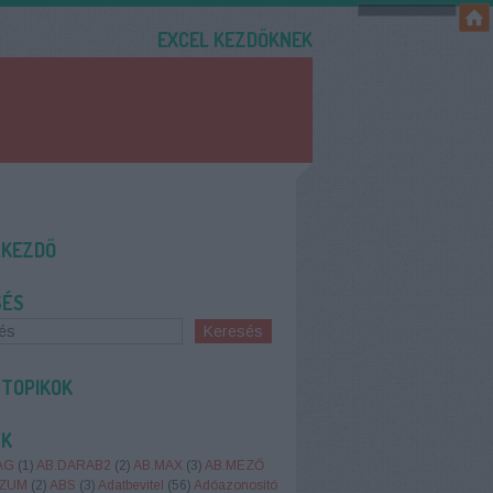
EXCEL KEZDŐKNEK
LKEZDŐ
SÉS
 TOPIKOK
ÉK
AG
(
1
)
AB.DARAB2
(
2
)
AB.MAX
(
3
)
AB.MEZŐ
SZUM
(
2
)
ABS
(
3
)
Adatbevitel
(
56
)
Adóazonosító