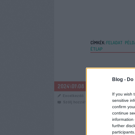
CÍMKÉK:
FELADAT
PÉLD
ÉTLAP
Blog -
Do 
SZORZAT
2024\01\08
If you wish 
Excelkezdő
sensitive in
Szólj hozzá!
confirm you
continue se
information 
further disc
participants