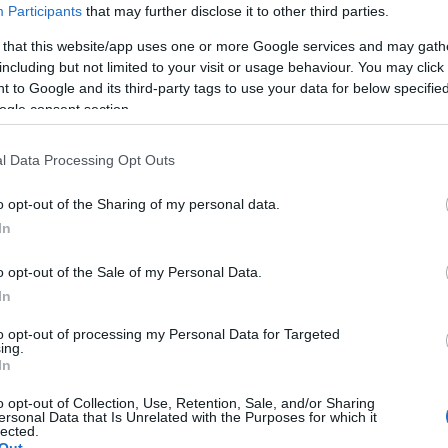
=SZORZAT(A1:A5) =PRODUCT(A1:A5)
Participants
that may further disclose it to other third parties.
Hulladé
=SZORZAT(A1:A10;2) összeszorozza az
(
34
)
INT
 that this website/app uses one or more Google services and may gath
A1:A10…
vezetés
including but not limited to your visit or usage behaviour. You may click 
KEREK.
Kerékpá
 to Google and its third-party tags to use your data for below specifi
KIMETS
ogle consent section.
KOMBI
TOVÁBB OLVASOM
(
2
)
Közé
Lángos
l Data Processing Opt Outs
Létreho
(
13
)
Mak
o opt-out of the Sharing of my personal data.
MATCH
CT
MATEMATIKAI
SZORZAT
In
Menetre
Mértéke
MODE.
o opt-out of the Sale of my Personal Data.
MÓDUS
In
(
10
)
Mun
(
3
)
Népe
to opt-out of processing my Personal Data for Targeted
(
1
)
Nyel
ing.
ÖSSZE
In
Pénzfel
Pólóren
o opt-out of Collection, Use, Retention, Sale, and/or Sharing
(
2
)
RAN
ersonal Data that Is Unrelated with the Purposes for which it
ROUND
lected.
Síparad
Out