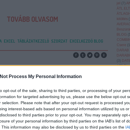
jel
(
7
)
A
ÁTL.EL
ÁTLAG
TOVÁBB OLVASOM
kitöltés
(
AVERAG
Beszúrá
BLOG
(
COMBI
A
EXCEL
TÁBLÁZATKEZELŐ
SZORZAT
EXCELKEZDŐ BLOG
Csere
(
DARAB
DARAB
(
3
)
DAT
(
49
)
Dia
Drónrep
Not Process My Personal Information
Érdekes
(
12
)
Eur
(
663
)
Ex
to opt-out of the sale, sharing to third parties, or processing of your per
(
483
)
Fe
SZORZAT Mikor érdemes használni? Ha
formation for targeted advertising by us, please use the below opt-out s
(
18
)
fok
kettőnél több számot szeretnénk
r selection. Please note that after your opt-out request is processed y
Függvén
összeszorozni. Pl: Téglatest térfogat
FŰZ
(
1
)
eing interest-based ads based on personal information utilized by us or
Gyümöl
számításnál. V=a*b*c. Képlete:
disclosed to third parties prior to your opt-out. You may separately opt-
HARM.
=SZORZAT(tartomány), ahol a megadott
losure of your personal information by third parties on the IAB’s list of
(
1
)
HÉT.
tartomány értékeit összeszorozza
. This information may also be disclosed by us to third parties on the
IA
HÓNAP