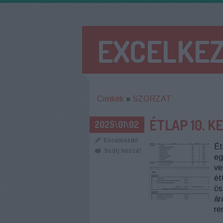
EXCELKE
Címkék
»
SZORZAT
ÉTLAP 10. 
2025\01\02
Excelkezdő
Ét
Szólj hozzá!
eg
ve
ét
ös
ár
re