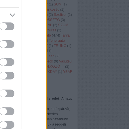
ÁM
(
2
)
Statisztikai
(
4
)
STDEV.P
(
1
)
SUM
(
1
)
ODUCT
(
1
)
Szám
(
1
)
Számtani közép
(
1
)
k
(
2
)
Szegély
(
3
)
Személyautó
(
2
)
Szoftver
(
1
)
(
3
)
SZORZAT
(
2
)
SZORZATÖSSZEG
(
3
)
(
3
)
SZÖVEG
(
1
)
SZÖVEG.TALÁL
(
2
)
SZUM
UMHA
(
9
)
SZUMHATÖBB
(
7
)
Szűrés
(
2
)
(
5
)
Táblázat
(
17
)
Táblázatkezelő
(
474
)
Tarifa
lság
(
1
)
Távolugrás
(
9
)
Taxi
(
11
)
Teherautó
tás
(
13
)
Testtömeg
(
11
)
TODAY
(
1
)
TRUNC
(
1
)
4
)
Útvonal
(
10
)
Üvegválogató
(
11
)
yagár
(
10
)
VAGY
(
4
)
Valószínűség
(
2
)
s
(
2
)
VALUE
(
1
)
VAR.S
(
2
)
Városok
(
9
)
Vasúteu
yszerek
(
9
)
VÉL
(
2
)
VÉLETLEN.KÖZÖTT
(
2
)
dő
(
12
)
Vízkeménység
(
6
)
WEEKDAY
(
1
)
YEAR
efelhő
AJÁNLÓ
opják el a bringádat vagy a rolleredet: A nagy
rzár kalauz 🚲🔒
utazás, kerékpár, roller, e-roller, kerékpárzár,
 citylock, biztonság, városiközlekedés,
s A jó idő beálltával egyre többen pattanunk
 vagy e-rollerre, hogy elkerüljük a reggeli