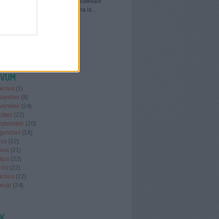
rgalmat. Ugyanakkor a mikromobilitási
k terjedésével a lopások száma is…
khu.blog.hu
ÍVUM
rcius
(
1
)
cember
(
8
)
vember
(
24
)
tóber
(
22
)
eptember
(
20
)
gusztus
(
18
)
ius
(
22
)
nius
(
21
)
jus
(
22
)
ilis
(
22
)
rcius
(
22
)
ruár
(
24
)
.
EK