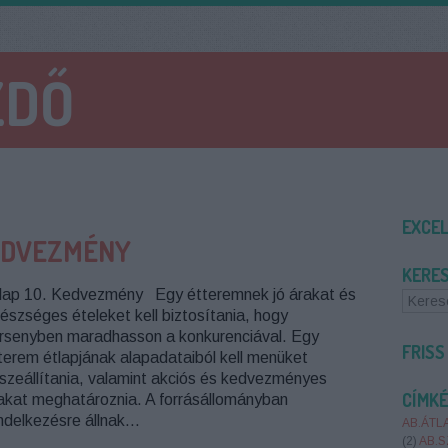
ZDŐ
EXCE
KEDVEZMÉNY
KERE
lap 10. Kedvezmény Egy étteremnek jó árakat és
észséges ételeket kell biztosítania, hogy
rsenyben maradhasson a konkurenciával. Egy
FRISS
terem étlapjának alapadataiból kell menüket
szeállítania, valamint akciós és kedvezményes
CÍMK
akat meghatároznia. A forrásállományban
ndelkezésre állnak…
AB.ÁTL
(
2
)
AB.