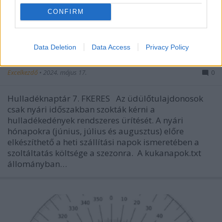
CONFIRM
Data Deletion
Data Access
Privacy Policy
Hulladéknaptár 7. FKERES
Excelkezdő
•
2024. május 17.
0
Hulladéknaptár 7. FKERES Az üdülőtulajdonosok
csak nyári időszakban szokták kérni a
hulladékedények rendszeres ürítését. A nyári
hónapokra (június, július és augusztus) előre
elkészíthető a heti szállítási napok ismeretében a
szoltáltatás költsége a szezonra. A kukanapok.txt
állományban…