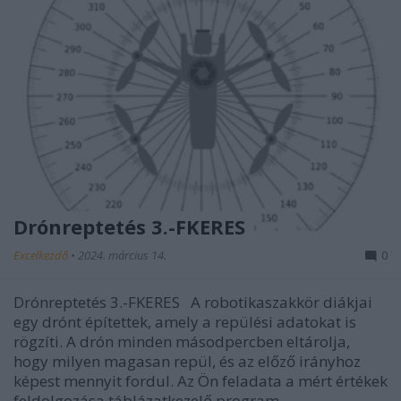
Drónreptetés 3.-FKERES
Excelkezdő
•
2024. március 14.
0
Drónreptetés 3.-FKERES A robotikaszakkör diákjai
egy drónt építettek, amely a repülési adatokat is
rögzíti. A drón minden másodpercben eltárolja,
hogy milyen magasan repül, és az előző irányhoz
képest mennyit fordul. Az Ön feladata a mért értékek
feldolgozása táblázatkezelő program…