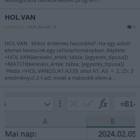
HOL.VAN
Excelkezdő
•
2024. február 16.
0
HOL.VAN Mikor érdemes használni?: Ha egy adott
elemet keresünk egy cellatartományban. Képlete:
=HOL.VAN(keresési_érték; tábla; [egyezés_típusa])
=MATCH(keresési_érték; tábla; [egyezés_típusa])
Példa: =HOL.VAN(25;A1:A3;0) ahol A1: A3 = 2; 25; 3
eredményül 2-t ad, mivel a második elem a…