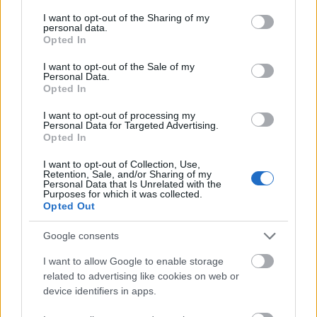
services and may gather and store information including but
ügyfelek elvárásainak jobban meg tudjon felelni. A
not limited to your visit or usage behaviour. You may click to
I want to opt-out of the Sharing of my
hivatal vezetőjéhez több panasz érkezett a hosszú
personal data.
grant or deny consent to Google and its third-party tags to
Opted In
várakozási idők miatt. A postahivatal bejáratánál
use your data for below specified purposes in below Google
ügyfélhívó terminál üzemel, amely a szolgáltatás…
consent section.
I want to opt-out of the Sale of my
Personal Data.
Opted In
I want to opt-out of processing my
Personal Data for Targeted Advertising.
Opted In
I want to opt-out of Collection, Use,
Retention, Sale, and/or Sharing of my
Personal Data that Is Unrelated with the
Purposes for which it was collected.
Opted Out
Google consents
I want to allow Google to enable storage
related to advertising like cookies on web or
device identifiers in apps.
Vízkeménység 4. FKERES