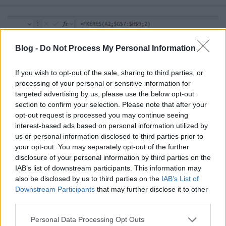
Blog -
Do Not Process My Personal Information
If you wish to opt-out of the sale, sharing to third parties, or
processing of your personal or sensitive information for
targeted advertising by us, please use the below opt-out
section to confirm your selection. Please note that after your
opt-out request is processed you may continue seeing
interest-based ads based on personal information utilized by
us or personal information disclosed to third parties prior to
your opt-out. You may separately opt-out of the further
disclosure of your personal information by third parties on the
Posta 2. FKERES
IAB’s list of downstream participants. This information may
also be disclosed by us to third parties on the
IAB’s List of
Excelkezdő
•
2024. augusztus 08.
0
Downstream Participants
that may further disclose it to other
third parties.
Posta 2. FKERES Az egyik postai szolgáltatásokat
Please note that this website/app uses one or more Google
Personal Data Processing Opt Outs
végző hivatal forgalommérést végez, hogy az