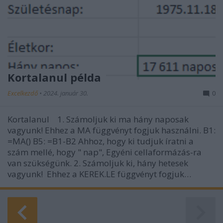
Kortalanul példa
Excelkezdő
•
2024. január 30.
0
Kortalanul 1. Számoljuk ki ma hány naposak
vagyunk! Ehhez a MA függvényt fogjuk használni. B1:
=MA() B5: =B1-B2 Ahhoz, hogy ki tudjuk íratni a
szám mellé, hogy " nap", Egyéni cellaformázás-ra
van szükségünk. 2. Számoljuk ki, hány hetesek
vagyunk! Ehhez a KEREK.LE függvényt fogjuk…