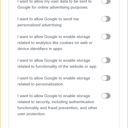
I want to allow my user data to be sent to
Excelkezdő
•
2024. július 05.
0
Google for online advertising purposes.
I want to allow Google to send me
Vízkeménység 4. FKERES Az ivóvíz keménységét az
personalized advertising.
oldott kalcium- és magnéziumsók okozzák. A
vízkeménységet német keménységi fokban (nk°)
I want to allow Google to enable storage
adják meg, melyet a táblázatban található mérési
related to analytics like cookies on web or
adatokból számolnak, és ez alapján kategóriákba
device identifiers in apps.
sorolnak. 1 német keménységi fok 10
milligramm/liter…
I want to allow Google to enable storage
related to functionality of the website or app.
I want to allow Google to enable storage
related to personalization.
I want to allow Google to enable storage
related to security, including authentication
functionality and fraud prevention, and other
user protection.