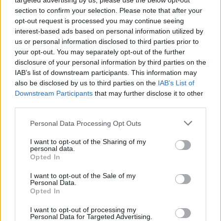
targeted advertising by us, please use the below opt-out
section to confirm your selection. Please note that after your
opt-out request is processed you may continue seeing
interest-based ads based on personal information utilized by
Gyógynövény 4. AB.MAX
us or personal information disclosed to third parties prior to
your opt-out. You may separately opt-out of the further
Excelkezdő
•
2025. augusztus 26.
0
disclosure of your personal information by third parties on the
IAB’s list of downstream participants. This information may
also be disclosed by us to third parties on the
IAB’s List of
Gyógynövény 4. AB.MAX Gyógynövények nevéről és
Downstream Participants
that may further disclose it to other
gyűjtési időszakáról adataink vannak a noveny.txt
third parties.
fájlban (tabulátorokkal tagolt szövegállomány).
Táblázatkezelő program segítségével oldja meg az
Please note that this website/app uses one or more Google
Personal Data Processing Opt Outs
alábbi feladatokat! 4. Az G4 cellában függvény
services and may gather and store information including but
segítségével adja meg, hogy adott év hányadik…
not limited to your visit or usage behaviour. You may click to
I want to opt-out of the Sharing of my
personal data.
grant or deny consent to Google and its third-party tags to
Opted In
use your data for below specified purposes in below Google
consent section.
I want to opt-out of the Sale of my
Personal Data.
Opted In
I want to opt-out of processing my
Personal Data for Targeted Advertising.