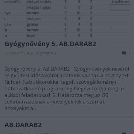
Gyógynövény 5. AB.DARAB2
Excelkezdő
•
2025. augusztus 27.
0
Gyógynövény 5. AB.DARAB2 Gyógynövények nevéről
és gyűjtési időszakáról adataink vannak a noveny.txt
fájlban (tabulátorokkal tagolt szövegállomány).
Táblázatkezelő program segítségével oldja meg az
alábbi feladatokat! 5. Határozza meg az G6
cellában azoknak a növényeknek a számát,
amelyeket a…
AB.DARAB2
Excelkezdő
•
2025. augusztus 26.
0