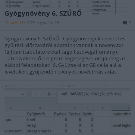
Gyógynövény 6. SZŰRŐ
Excelkezdő
•
2025. augusztus 28.
0
Gyógynövény 6. SZŰRŐ Gyógynövények nevéről és
gyűjtési időszakáról adataink vannak a noveny.txt
fájlban (tabulátorokkal tagolt szövegállomány).
Táblázatkezelő program segítségével oldja meg az
alábbi feladatokat! 6. Gyűjtse ki az G8 cella alá a
levelükért gyűjtendő növények nevét (más adat…