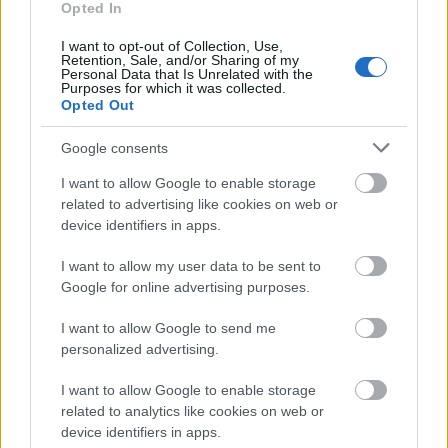
Opted In
I want to opt-out of Collection, Use,
Retention, Sale, and/or Sharing of my
Personal Data that Is Unrelated with the
Purposes for which it was collected.
Opted Out
Google consents
I want to allow Google to enable storage
Gyógynövény 3. MIN
related to advertising like cookies on web or
Excelkezdő
•
2025. augusztus 22.
0
device identifiers in apps.
I want to allow my user data to be sent to
Gyógynövény 3. MIN Gyógynövények nevéről és
Google for online advertising purposes.
gyűjtési időszakáról adataink vannak a noveny.txt
fájlban (tabulátorokkal tagolt szövegállomány).
I want to allow Google to send me
Táblázatkezelő program segítségével oldja meg az
personalized advertising.
alábbi feladatokat! 3. Egy adott év hányadik
hónapjában lehet elkezdeni az első gyógynövény
I want to allow Google to enable storage
gyűjtését? A…
related to analytics like cookies on web or
device identifiers in apps.