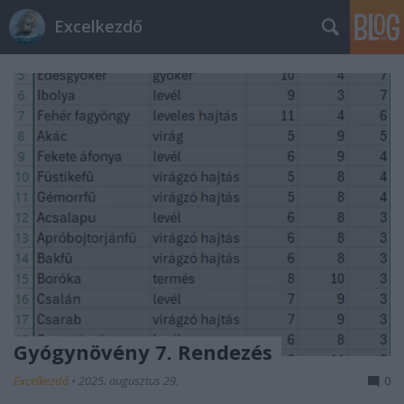
Excelkezdő
Gyógynövény 7. Rendezés
Excelkezdő
•
2025. augusztus 29.
0