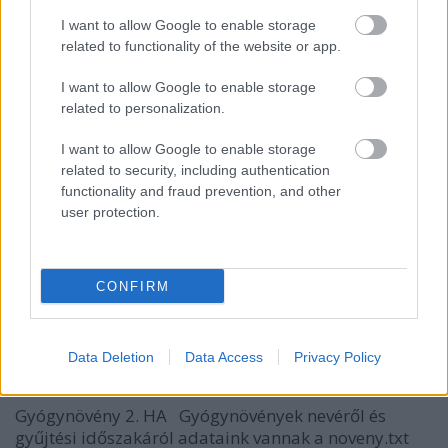
I want to allow Google to enable storage
related to functionality of the website or app.
I want to allow Google to enable storage
related to personalization.
I want to allow Google to enable storage
related to security, including authentication
functionality and fraud prevention, and other
user protection.
CONFIRM
Gyógynövény 2. HA
Data Deletion
Data Access
Privacy Policy
Excelkezdő
•
2025. augusztus 21.
0
Gyógynövény 2. HA Gyógynövények nevéről és
gyűjtési időszakáról adataink vannak a noveny.txt