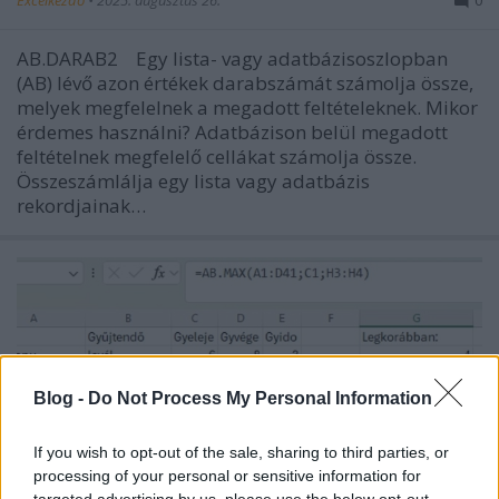
AB.DARAB2 Egy lista- vagy adatbázisoszlopban
(AB) lévő azon értékek darabszámát számolja össze,
melyek megfelelnek a megadott feltételeknek. Mikor
érdemes használni? Adatbázison belül megadott
feltételnek megfelelő cellákat számolja össze.
Összeszámlálja egy lista vagy adatbázis
rekordjainak…
Blog -
Do Not Process My Personal Information
If you wish to opt-out of the sale, sharing to third parties, or
processing of your personal or sensitive information for